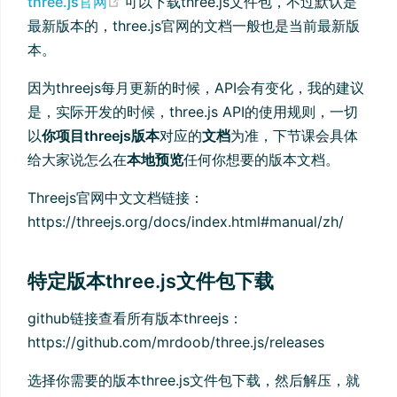
(opens new window)
three.js官网
可以下载three.js文件包，不过默认是
最新版本的，three.js官网的文档一般也是当前最新版
本。
因为threejs每月更新的时候，API会有变化，我的建议
是，实际开发的时候，three.js API的使用规则，一切
以
你项目threejs版本
对应的
文档
为准，下节课会具体
给大家说怎么在
本地预览
任何你想要的版本文档。
Threejs官网中文文档链接：
https://threejs.org/docs/index.html#manual/zh/
特定版本three.js文件包下载
github链接查看所有版本threejs：
https://github.com/mrdoob/three.js/releases
选择你需要的版本three.js文件包下载，然后解压，就