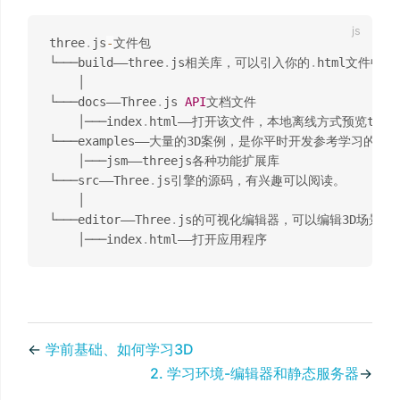
three
.
js
-
文件包

└───build——three
.
js相关库，可以引入你的
.
html文件中。

    │

└───docs——Three
.
js 
API
文档文件

    │───index
.
html——打开该文件，本地离线方式预览three
└───examples——大量的3D案例，是你平时开发参考学习的最佳
    │───jsm——threejs各种功能扩展库

└───src——Three
.
js引擎的源码，有兴趣可以阅读。

    │

└───editor——Three
.
js的可视化编辑器，可以编辑3D场景

    │───index
.
←
学前基础、如何学习3D
2. 学习环境-编辑器和静态服务器
→