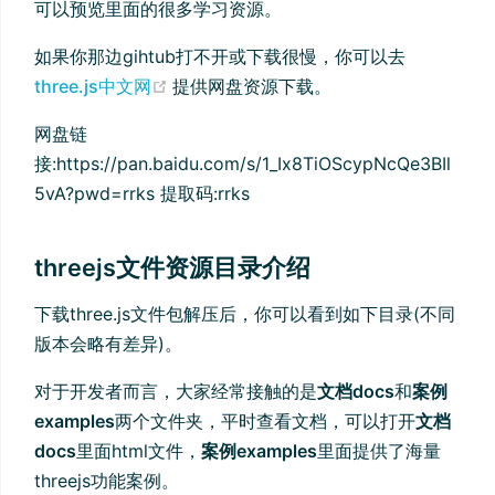
可以预览里面的很多学习资源。
如果你那边gihtub打不开或下载很慢，你可以去
(opens new window)
three.js中文网
提供网盘资源下载。
网盘链
接:https://pan.baidu.com/s/1_Ix8TiOScypNcQe3BIl
5vA?pwd=rrks 提取码:rrks
threejs文件资源目录介绍
下载three.js文件包解压后，你可以看到如下目录(不同
版本会略有差异)。
对于开发者而言，大家经常接触的是
文档docs
和
案例
examples
两个文件夹，平时查看文档，可以打开
文档
docs
里面html文件，
案例examples
里面提供了海量
threejs功能案例。