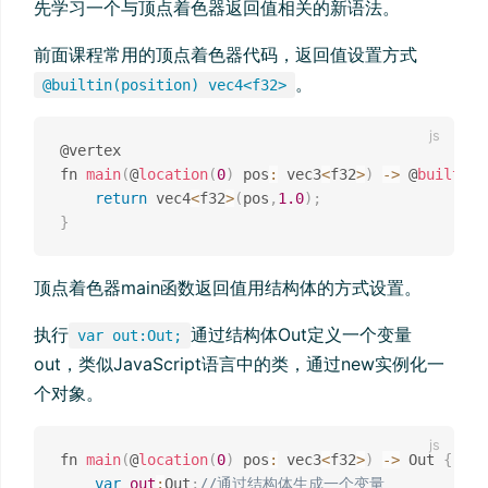
先学习一个与顶点着色器返回值相关的新语法。
前面课程常用的顶点着色器代码，返回值设置方式
。
@builtin(position) vec4<f32>
@vertex

fn 
main
(
@
location
(
0
)
 pos
:
 vec3
<
f32
>
)
-
>
 @
builtin
(
return
 vec4
<
f32
>
(
pos
,
1.0
)
;
}
顶点着色器main函数返回值用结构体的方式设置。
执行
通过结构体Out定义一个变量
var out:Out;
out，类似JavaScript语言中的类，通过new实例化一
个对象。
fn 
main
(
@
location
(
0
)
 pos
:
 vec3
<
f32
>
)
-
>
 Out 
{
var
out
:
Out
;
//通过结构体生成一个变量