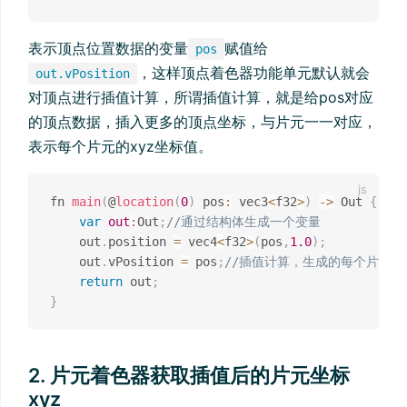
表示顶点位置数据的变量
赋值给
pos
，这样顶点着色器功能单元默认就会
out.vPosition
对顶点进行插值计算，所谓插值计算，就是给pos对应
的顶点数据，插入更多的顶点坐标，与片元一一对应，
表示每个片元的xyz坐标值。
fn 
main
(
@
location
(
0
)
 pos
:
 vec3
<
f32
>
)
-
>
 Out 
{
var
out
:
Out
;
//通过结构体生成一个变量
    out
.
position 
=
 vec4
<
f32
>
(
pos
,
1.0
)
;
    out
.
vPosition 
=
 pos
;
//插值计算，生成的每个片元对
return
 out
;
}
2. 片元着色器获取插值后的片元坐标
xyz