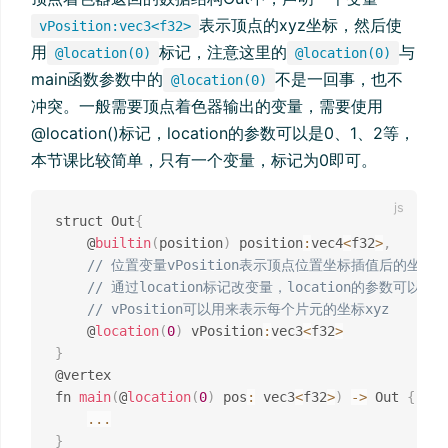
表示顶点的xyz坐标，然后使
vPosition:vec3<f32>
用
标记，注意这里的
与
@location(0)
@location(0)
main函数参数中的
不是一回事，也不
@location(0)
冲突。一般需要顶点着色器输出的变量，需要使用
@location()标记，location的参数可以是0、1、2等，
本节课比较简单，只有一个变量，标记为0即可。
struct Out
{
    @
builtin
(
position
)
 position
:
vec4
<
f32
>
,
// 位置变量vPosition表示顶点位置坐标插值后的坐标
// 通过location标记改变量，location的参数可以是0
// vPosition可以用来表示每个片元的坐标xyz
    @
location
(
0
)
 vPosition
:
vec3
<
f32
>
}
@vertex

fn 
main
(
@
location
(
0
)
 pos
:
 vec3
<
f32
>
)
-
>
 Out 
{
...
}