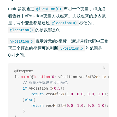
main参数通过
声明一个变量，和顶点
@location(0)
着色器中vPosition变量关联起来。关联起来的原因就
是，两个变量都是通过
标记的，
@location(0)
的参数都是0。
@location()
表示片元的x坐标，通过课程代码中三角
vPosition.x
形三个顶点的坐标可以判断
的范围是
vPosition.x
0~1之间。
@fragment

fn 
main
(
@
location
(
0
)
 vPosition
:
vec3
<
f32
>
)
-
>
 @
loc
// 根据x坐标设置片元颜色
if
(
vPosition
.
x
<
0.5
)
{
return
 vec4
<
f32
>
(
1.0
,
0.0
,
0.0
,
1.0
)
;
}
else
{
return
 vec4
<
f32
>
(
0.0
,
1.0
,
0.0
,
1.0
)
;
}