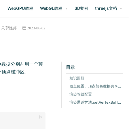
)
WebGPU教程
WebGL教程
3D案例
threejs文档
郭隆邦
2023-06-02
色数据分别占用一个顶
目录
个顶点缓冲区。
知识回顾
顶点位置、顶点颜色数据共享顶点缓冲区
渲染管线配置
渲染通道方法.setVertexBuffer()详解