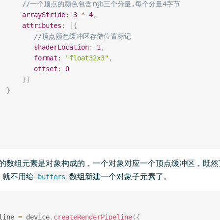
//一个顶点的颜色包含rgb三个分量,每个分量4字节
arrayStride
:
3
*
4
,
attributes
:
[
{
//顶点颜色缓冲区存储位置标记
shaderLocation
:
1
,
format
:
"float32x3"
,
offset
:
0
}
]
}
的数组元素是对象构成的，一个对象对应一个顶点缓冲区，既然
，就不用给
数组新建一个对象子元素了。
buffers
line 
=
 device
.
createRenderPipeline
(
{