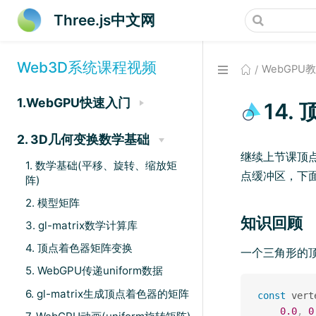
Three.js中文网
Web3D系统课程视频
WebGPU
1.WebGPU快速入门
14
2. 3D几何变换数学基础
继续上节课顶
1. 数学基础(平移、旋转、缩放矩
点缓冲区，下
阵)
2. 模型矩阵
知识回顾
3. gl-matrix数学计算库
4. 顶点着色器矩阵变换
一个三角形的
5. WebGPU传递uniform数据
6. gl-matrix生成顶点着色器的矩阵
const
 vert
0.0
,
0