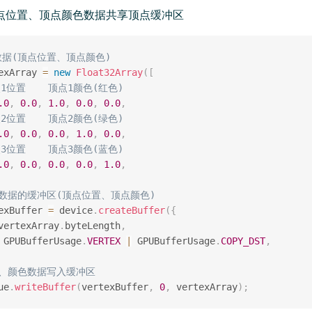
顶点位置、顶点颜色数据共享顶点缓冲区
数据(顶点位置、顶点颜色)
exArray 
=
new
Float32Array
(
[
点1位置    顶点1颜色(红色)
.0
,
0.0
,
1.0
,
0.0
,
0.0
,
点2位置    顶点2颜色(绿色)
.0
,
0.0
,
0.0
,
1.0
,
0.0
,
点3位置    顶点3颜色(蓝色)
.0
,
0.0
,
0.0
,
0.0
,
1.0
,
点数据的缓冲区(顶点位置、顶点颜色)
exBuffer 
=
 device
.
createBuffer
(
{
vertexArray
.
byteLength
,
 GPUBufferUsage
.
VERTEX
|
 GPUBufferUsage
.
COPY_DST
,
置、颜色数据写入缓冲区
ue
.
writeBuffer
(
vertexBuffer
,
0
,
 vertexArray
)
;