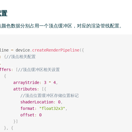
配置
点颜色数据分别占用一个顶点缓冲区，对应的渲染管线配置。
line 
=
 device
.
createRenderPipeline
(
{
:
{
//顶点相关配置
.
ffers
:
[
//顶点缓冲区相关设置
{
arrayStride
:
3
*
4
,
attributes
:
[
{
//顶点位置缓冲区存储位置标记
shaderLocation
:
0
,
format
:
"float32x3"
,
offset
:
0
}
]
}
,
{