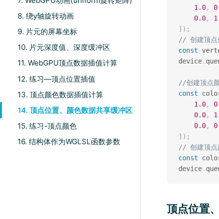
7. WebGPU动画(uniform旋转矩阵)
1.0
,
0
8. 绕y轴旋转动画
0.0
,
1
]
)
;
9. 片元的屏幕坐标
// 创建顶
10. 片元深度值、深度缓冲区
const
 vert
device
.
que
11. WebGPU顶点数据插值计算
12. 练习—顶点位置插值
//创建顶点
const
 colo
13. 顶点颜色数据插值计算
1.0
,
0
14. 顶点位置、颜色数据共享缓冲区
0.0
,
1
15. 练习-顶点颜色
0.0
,
0
]
)
;
16. 结构体作为WGLSL函数参数
// 创建顶
const
 colo
device
.
que
顶点位置