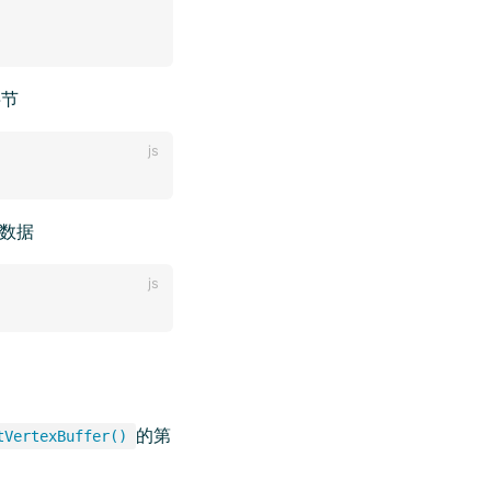
字节
数据
的第
tVertexBuffer()