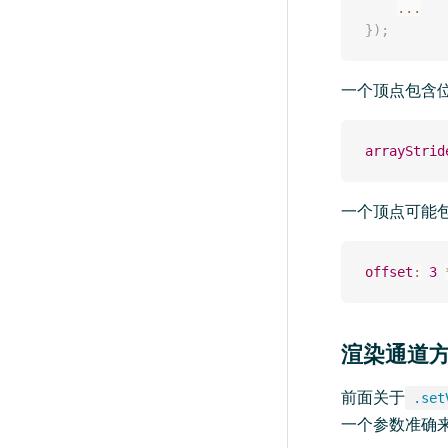
...
}
)
;
一个顶点包含位
arrayStrid
一个顶点可能
offset
:
3
渲染通道
前面关于
.set
一个参数准确来