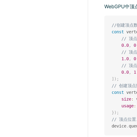
WebGPU中
//创建顶点
const
 vert
// 顶
0.0
,
0
// 顶
1.0
,
0
// 顶
0.0
,
1
]
)
;
// 创建顶
const
 vert
size
:
 
usage
:
}
)
;
// 顶点位
device
.
que