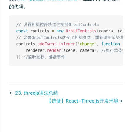
的代码。
// 设置相机控件轨道控制器OrbitControls
const
 controls 
=
new
OrbitControls
(
camera
,
 render
// 如果OrbitControls改变了相机参数，重新调用渲染器渲
controls
.
addEventListener
(
'change'
,
function
(
)
{
    renderer
.
render
(
scene
,
 camera
)
;
//执行渲染操作
}
)
;
//监听鼠标、键盘事件
←
23. threejs语法总结
【选修】React+Three.js开发环境
→