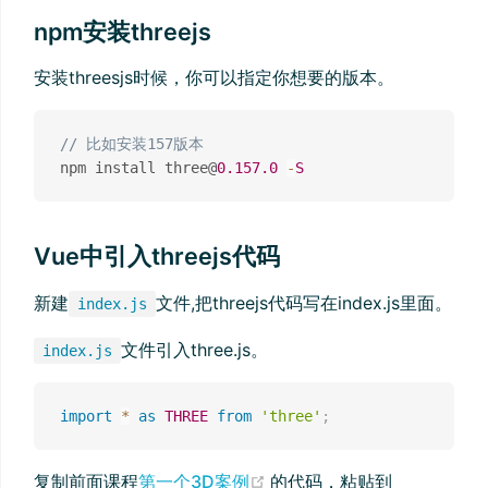
npm安装threejs
安装threesjs时候，你可以指定你想要的版本。
// 比如安装157版本
npm install three@
0.157
.0
-
S
Vue中引入threejs代码
新建
文件,把threejs代码写在index.js里面。
index.js
文件引入three.js。
index.js
import
*
as
THREE
from
'three'
;
(opens new window)
复制前面课程
第一个3D案例
的代码，粘贴到