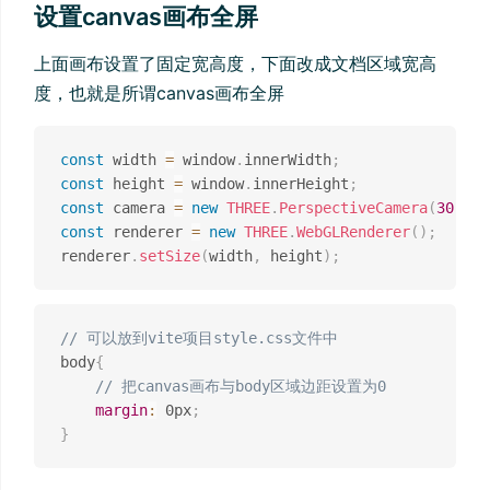
设置canvas画布全屏
上面画布设置了固定宽高度，下面改成文档区域宽高
度，也就是所谓canvas画布全屏
const
 width 
=
 window
.
innerWidth
;
const
 height 
=
 window
.
innerHeight
;
const
 camera 
=
new
THREE
.
PerspectiveCamera
(
30
,
 wi
const
 renderer 
=
new
THREE
.
WebGLRenderer
(
)
;
renderer
.
setSize
(
width
,
 height
)
;
// 可以放到vite项目style.css文件中
body
{
// 把canvas画布与body区域边距设置为0
margin
:
 0px
;
}