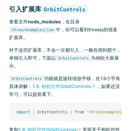
引入扩展库
OrbitControls
查看文件
node_modules
，在目录
中，你可以看到threejs的很多
three/examples/jsm
扩展库。
对于这些扩展库，不会一次都引入，一般你用到那个，
单独引入即可，下面以
为例给大家展
OrbitControls
示。
功能就是旋转缩放平移，在1.9小节有
OrbitControls
(opens new wi
具体讲解：
1.9. 相机控件OrbitControls
，如果还没
学习，可以提前看下。
import
{
 OrbitControls 
}
from
'three/examples/jsm
(opens new window)
复制
1.9. 相机控件OrbitControls
里面关于相机控件