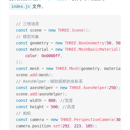
文件。
index.js
// 三维场景
const
 scene 
=
new
THREE
.
Scene
(
)
;
// 模型对象
const
 geometry 
=
new
THREE
.
BoxGeometry
(
50
,
50
,
50
const
 material 
=
new
THREE
.
MeshBasicMaterial
(
{
color
:
0x0000ff
,
}
)
;
const
 mesh 
=
new
THREE
.
Mesh
(
geometry
,
 material
)
;
scene
.
add
(
mesh
)
;
// AxesHelper：辅助观察的坐标系
const
 axesHelper 
=
new
THREE
.
AxesHelper
(
250
)
;
scene
.
add
(
axesHelper
)
;
const
 width 
=
800
;
//宽度
const
 height 
=
500
;
//高度
// 相机
const
 camera 
=
new
THREE
.
PerspectiveCamera
(
30
,
 wi
camera
.
position
.
set
(
292
,
223
,
185
)
;