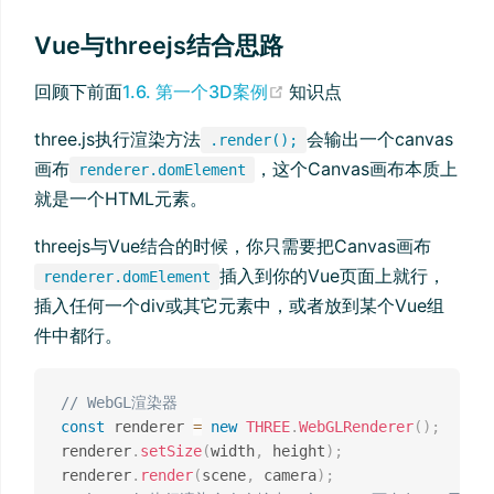
Vue与threejs结合思路
(opens new window)
回顾下前面
1.6. 第一个3D案例
知识点
three.js执行渲染方法
会输出一个canvas
.render();
画布
，这个Canvas画布本质上
renderer.domElement
就是一个HTML元素。
threejs与Vue结合的时候，你只需要把Canvas画布
插入到你的Vue页面上就行，
renderer.domElement
插入任何一个div或其它元素中，或者放到某个Vue组
件中都行。
// WebGL渲染器
const
 renderer 
=
new
THREE
.
WebGLRenderer
(
)
;
renderer
.
setSize
(
width
,
 height
)
;
renderer
.
render
(
scene
,
 camera
)
;